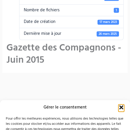
Nombre de fichiers
1
Date de création
17 mars 2023
Dernière mise à jour
26 mars 2025
Gazette des Compagnons -
Juin 2015
Gérer le consentement
Pour offrir les meilleures expériences, nous utilisons des technologies telles que
F
I
les cookies pour stocker et/ou accéder aux informations des appareils. Le fait
info@compagnons-du-
Ordre des Compagnons
04 74 60
de consentir à ces technologies nous permettra de traiter des données telles