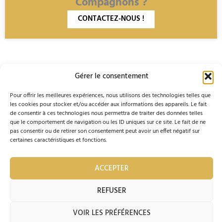
Compagnons ?
CONTACTEZ-NOUS !
Gérer le consentement
Pour offrir les meilleures expériences, nous utilisons des technologies telles que
F
I
les cookies pour stocker et/ou accéder aux informations des appareils. Le fait
info@compagnons-du-
Ordre des Compagnons
04 74 60
de consentir à ces technologies nous permettra de traiter des données telles
a
n
beaujolais.com
du Beaujolais
54 81
que le comportement de navigation ou les ID uniques sur ce site. Le fait de ne
47 Passage de
c
s
pas consentir ou de retirer son consentement peut avoir un effet négatif sur
l'Ancienne Mairie
certaines caractéristiques et fonctions.
69400 VILLEFRANCHE-
e
t
SUR-SAÔNE
b
a
ACCEPTER
Je mets à jour mes coordonnées :
REMPLIR LE
o
g
FORMULAIRE
REFUSER
o
r
© 2023 Ordre des Compagnons du Beaujolais |
k
a
VOIR LES PRÉFÉRENCES
Par
Accentonic