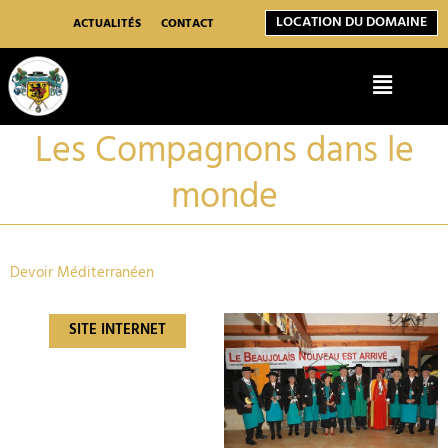
Aller
LOCATION DU DOMAINE
au
ACTUALITÉS
CONTACT
contenu
Menu
Les Compagnons dans le
monde
Devoir Méditerranéen
SITE INTERNET