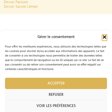
Devoir Parisien
Devoir Savoie Léman
Gérer le consentement
Pour offrir les meilleures expériences, nous utilisons des technologies telles que
F
I
les cookies pour stocker et/ou accéder aux informations des appareils. Le fait
info@compagnons-du-
Ordre des Compagnons
04 74 60
de consentir à ces technologies nous permettra de traiter des données telles
a
n
beaujolais.com
du Beaujolais
54 81
que le comportement de navigation ou les ID uniques sur ce site. Le fait de ne
47 Passage de
pas consentir ou de retirer son consentement peut avoir un effet négatif sur
c
s
l'Ancienne Mairie
certaines caractéristiques et fonctions.
69400 VILLEFRANCHE-
e
t
SUR-SAÔNE
b
a
ACCEPTER
Je mets à jour mes coordonnées :
REMPLIR LE
o
g
FORMULAIRE
REFUSER
o
r
VOIR LES PRÉFÉRENCES
© 2023 Ordre des Compagnons du Beaujolais |
k
a
Par
Accentonic