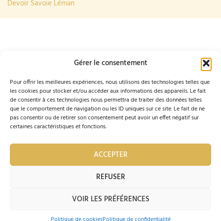
Devoir Savoie Léman
Gérer le consentement
Pour offrir les meilleures expériences, nous utilisons des technologies telles que
F
I
les cookies pour stocker et/ou accéder aux informations des appareils. Le fait
info@compagnons-du-
Ordre des Compagnons
04 74 60
de consentir à ces technologies nous permettra de traiter des données telles
a
n
beaujolais.com
du Beaujolais
54 81
que le comportement de navigation ou les ID uniques sur ce site. Le fait de ne
47 Passage de
pas consentir ou de retirer son consentement peut avoir un effet négatif sur
c
s
l'Ancienne Mairie
certaines caractéristiques et fonctions.
69400 VILLEFRANCHE-
e
t
SUR-SAÔNE
b
a
ACCEPTER
Je mets à jour mes coordonnées :
REMPLIR LE
o
g
FORMULAIRE
REFUSER
o
r
VOIR LES PRÉFÉRENCES
© 2023 Ordre des Compagnons du Beaujolais |
k
a
Par
Accentonic
Politique de cookies
Politique de confidentialité