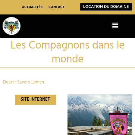
Aller
LOCATION DU DOMAINE
au
ACTUALITÉS
CONTACT
contenu
Menu
Les Compagnons dans le
monde
Devoir Savoie Léman
SITE INTERNET